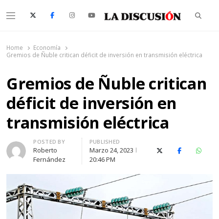
Searc
Menu
La Discusión
El Diario de la Región de Ñuble
Home
Economía
Gremios de Ñuble critican déficit de inversión en transmisión eléctrica
Gremios de Ñuble critican
déficit de inversión en
transmisión eléctrica
Author
POSTED BY
PUBLISHED
Roberto
Marzo 24, 2023
X (Twitter)
Facebook
Whats
Fernández
20:46 PM