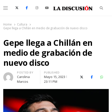
Searc
Menu
La Discusión
El Diario de la Región de Ñuble
Home
Cultura
Gepe llega a Chillán en medio de grabación de nuevo disco
Gepe llega a Chillán en
medio de grabación de
nuevo disco
Author
POSTED BY
PUBLISHED
Carolina
Mayo 15, 2023
X (Twitter)
Facebook
Whats
Marcos
23:11 PM