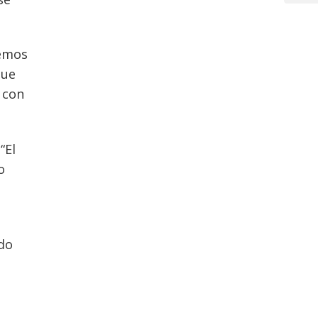
remos
que
 con
“El
o
ndo