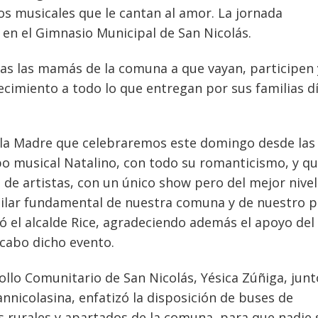
s musicales que le cantan al amor. La jornada
á en el Gimnasio Municipal de San Nicolás.
odas las mamás de la comuna a que vayan, participen 
ecimiento a todo lo que entregan por sus familias dí
e la Madre que celebraremos este domingo desde las
po musical Natalino, con todo su romanticismo, y q
de artistas, con un único show pero del mejor nivel
pilar fundamental de nuestra comuna y de nuestro p
ó el alcalde Rice, agradeciendo además el apoyo del
 cabo dicho evento.
rollo Comunitario de San Nicolás, Yésica Zúñiga, jun
annicolasina, enfatizó la disposición de buses de
 rurales y apartados de la comuna, para que nadie 