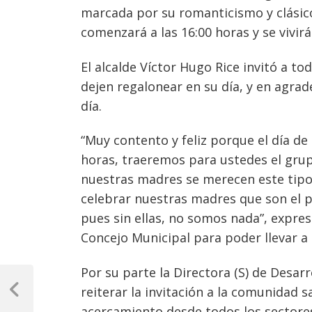
marcada por su romanticismo y clásico
comenzará a las 16:00 horas y se vivir
El alcalde Víctor Hugo Rice invitó a t
dejen regalonear en su día, y en agrad
día.
“Muy contento y feliz porque el día d
horas, traeremos para ustedes el gru
nuestras madres se merecen este tipo 
celebrar nuestras madres que son el 
pues sin ellas, no somos nada”, expres
Concejo Municipal para poder llevar a
Navegación
Por su parte la Directora (S) de Desar
reiterar la invitación a la comunidad s
de
Previous
acercamiento desde todos los sectores
Post