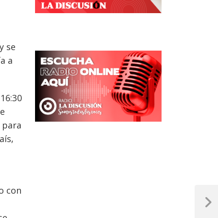
y se
a a
 16:30
ue
 para
aís,
to con
Next
se
Post