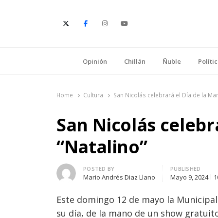
E
Opinión
Chillán
Ñuble
Políti
Home
Cultura
San Nicolás celebrará el Día de la Ma
San Nicolás celebr
“Natalino”
Author
POSTED BY
PUBLISHED
Mario Andrés Diaz Llano
Mayo 9, 2024
1
Este domingo 12 de mayo la Municipal
su día, de la mano de un show gratuito