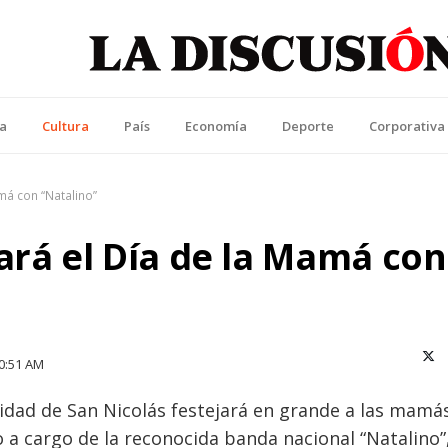
La Discusión
l Diario de la Región de Ñuble
ca
Cultura
País
Economía
Deporte
Corporativa
má con “Natalino”
ará el Día de la Mamá con
X (T
0:51 AM
idad de San Nicolás festejará en grande a las mamá
 a cargo de la reconocida banda nacional “Natalino”