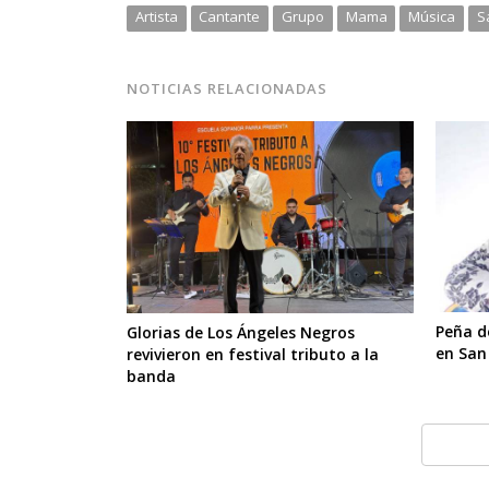
Artista
Cantante
Grupo
Mama
Música
S
NOTICIAS RELACIONADAS
Peña d
Glorias de Los Ángeles Negros
en San
revivieron en festival tributo a la
banda