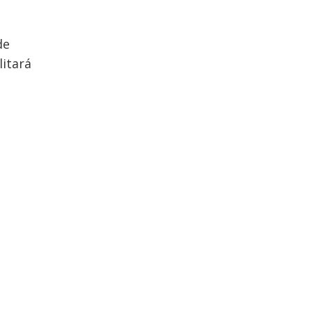
de
litará