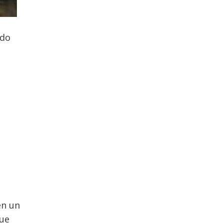
ido
n un
que