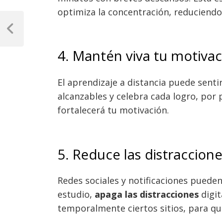
optimiza la concentración, reduciendo 
Navegación
de
Previous
Post
entradas
4. Mantén viva tu motiva
El aprendizaje a distancia puede sent
alcanzables y celebra cada logro, por
fortalecerá tu motivación.
5. Reduce las distraccione
Redes sociales y notificaciones puede
estudio,
apaga las distracciones
digit
temporalmente ciertos sitios, para q