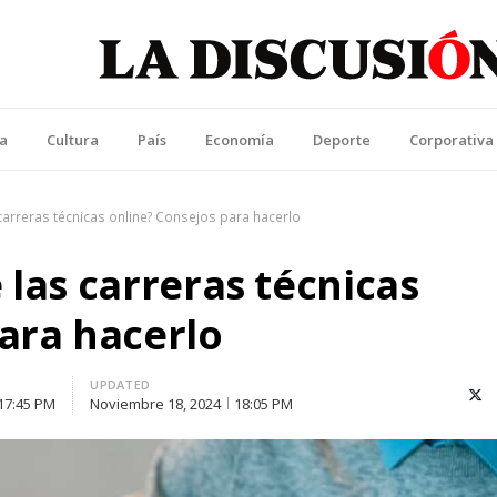
La Discusión
l Diario de la Región de Ñuble
ca
Cultura
País
Economía
Deporte
Corporativa
carreras técnicas online? Consejos para hacerlo
 las carreras técnicas
ara hacerlo
UPDATED
X (T
17:45 PM
Noviembre 18, 2024
18:05 PM