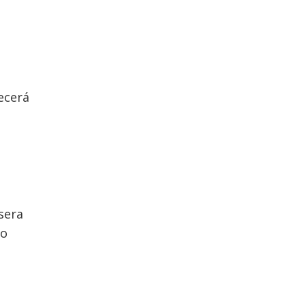
ecerá
sera
do