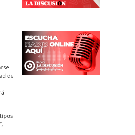
arse
ad de
rá
 tipos
”,