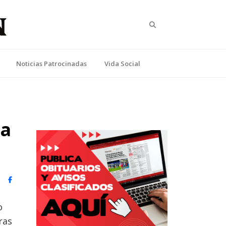
Search
Noticias Patrocinadas
Vida Social
la
witter)
Facebook
o
ras