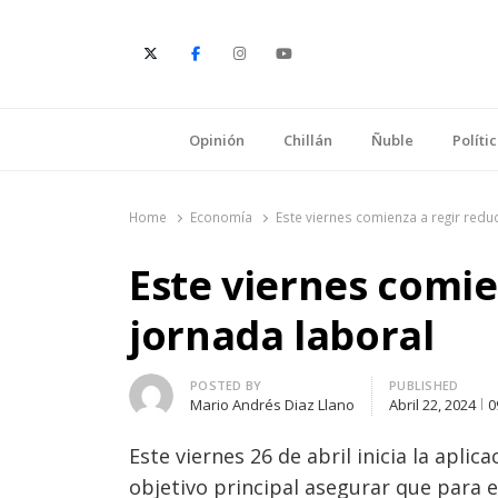
E
Opinión
Chillán
Ñuble
Políti
Home
Economía
Este viernes comienza a regir redu
Este viernes comie
jornada laboral
Author
POSTED BY
PUBLISHED
Mario Andrés Diaz Llano
Abril 22, 2024
0
Este viernes 26 de abril inicia la apli
objetivo principal asegurar que para 