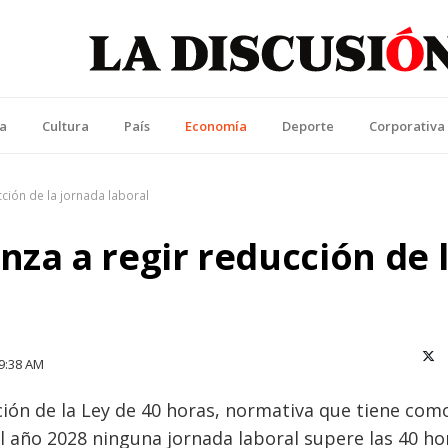
La Discusión
l Diario de la Región de Ñuble
ca
Cultura
País
Economía
Deporte
Corporativa
cción de la jornada laboral
nza a regir reducción de 
X (T
9:38 AM
cación de la Ley de 40 horas, normativa que tiene com
el año 2028 ninguna jornada laboral supere las 40 ho