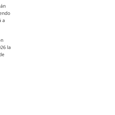
rán
iendo
á a
ón
26 la
 de
n