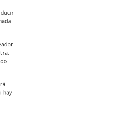
educir
rnada
leador
tra,
ido
drá
i hay