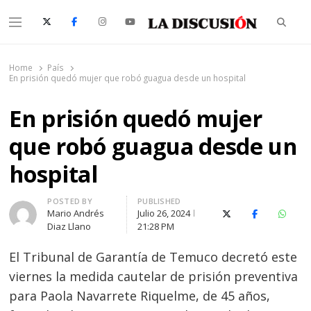
Searc
Menu
La Discusión
El Diario de la Región de Ñuble
Home
País
En prisión quedó mujer que robó guagua desde un hospital
En prisión quedó mujer
que robó guagua desde un
hospital
Author
POSTED BY
PUBLISHED
Mario Andrés
Julio 26, 2024
X (Twitter)
Facebook
Whats
Diaz Llano
21:28 PM
El Tribunal de Garantía de Temuco decretó este
viernes la medida cautelar de prisión preventiva
para Paola Navarrete Riquelme, de 45 años,