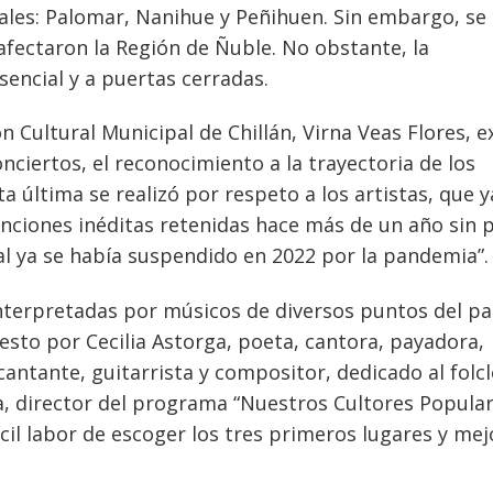
ocales: Palomar, Nanihue y Peñihuen. Sin embargo, se
afectaron la Región de Ñuble. No obstante, la
encial y a puertas cerradas.
n Cultural Municipal de Chillán, Virna Veas Flores, e
conciertos, el reconocimiento a la trayectoria de los
a última se realizó por respeto a los artistas, que y
anciones inéditas retenidas hace más de un año sin 
al ya se había suspendido en 2022 por la pandemia”.
interpretadas por músicos de diversos puntos del pa
sto por Cecilia Astorga, poeta, cantora, payadora,
cantante, guitarrista y compositor, dedicado al folc
, director del programa “Nuestros Cultores Popular
ícil labor de escoger los tres primeros lugares y mej