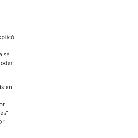
xplicó
a se
poder
ís en
lor
es”
or