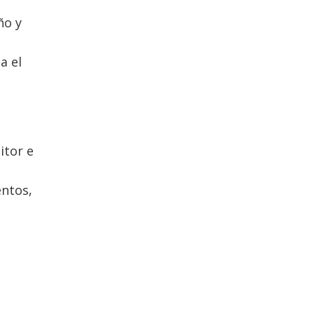
ño y
a el
itor e
entos,