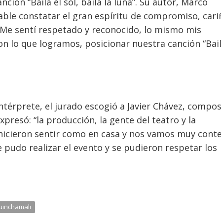
nción “Baila el sol, baila la luna”. Su autor, Marco
able constatar el gran espíritu de compromiso, cari
s. Me sentí respetado y reconocido, lo mismo mis
n lo que logramos, posicionar nuestra canción “Bail
ntérprete, el jurado escogió a Javier Chávez, compos
presó: “la producción, la gente del teatro y la
 hicieron sentir como en casa y nos vamos muy cont
 pudo realizar el evento y se pudieron respetar los
uinchamali