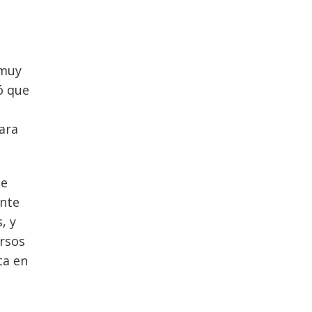
 muy
ó que
ara
ue
ante
, y
ursos
ta en