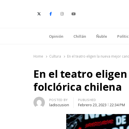
E
Opinión
Chillán
Ñuble
Políti
Home
Cultura
En el teatro eligen la nueva mejor canc
En el teatro elige
folclórica chilena
Author
POSTED BY
PUBLISHED
ladiscusion
Febrero 23, 2023
22:34 PM