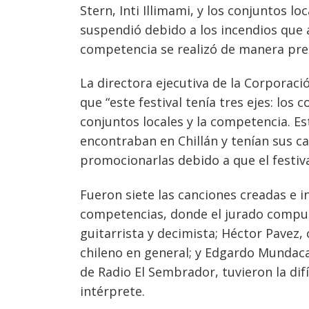
Stern, Inti Illimami, y los conjuntos l
suspendió debido a los incendios que 
competencia se realizó de manera pres
La directora ejecutiva de la Corporació
que “este festival tenía tres ejes: los 
conjuntos locales y la competencia. Est
encontraban en Chillán y tenían sus c
promocionarlas debido a que el festiv
Fueron siete las canciones creadas e 
competencias, donde el jurado compue
guitarrista y decimista; Héctor Pavez, 
Navegación
chileno en general; y Edgardo Mundaca
de
s
de Radio El Sembrador, tuvieron la dif
entradas
intérprete.