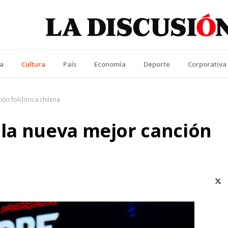
La Discusión
l Diario de la Región de Ñuble
ca
Cultura
País
Economía
Deporte
Corporativa
ión folclórica chilena
n la nueva mejor canción
X (T