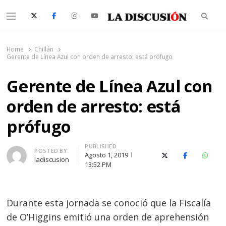
Searc
Menu
La Discusión
El Diario de la Región de Ñuble
Home
Chillán
Gerente de Línea Azul con orden de arresto: está prófugo
Gerente de Línea Azul con
orden de arresto: está
prófugo
PUBLISHED
Author
POSTED BY
Agosto 1, 2019
X (Twitter)
Facebook
Whats
ladiscusion
13:52 PM
Durante esta jornada se conoció que la Fiscalía
de O’Higgins emitió una orden de aprehensión