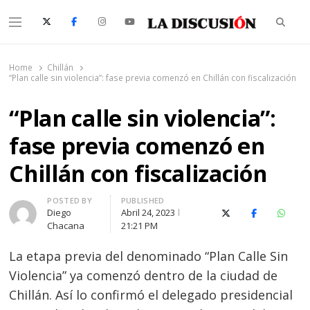
Searc
Menu
La Discusión
El Diario de la Región de Ñuble
Home
Chillán
“Plan calle sin violencia”: fase previa comenzó en Chillán con fiscalización
“Plan calle sin violencia”:
fase previa comenzó en
Chillán con fiscalización
Author
POSTED BY
PUBLISHED
Diego
Abril 24, 2023
X (Twitter)
Facebook
Whats
Chacana
21:21 PM
La etapa previa del denominado “Plan Calle Sin
Violencia” ya comenzó dentro de la ciudad de
Chillán. Así lo confirmó el delegado presidencial