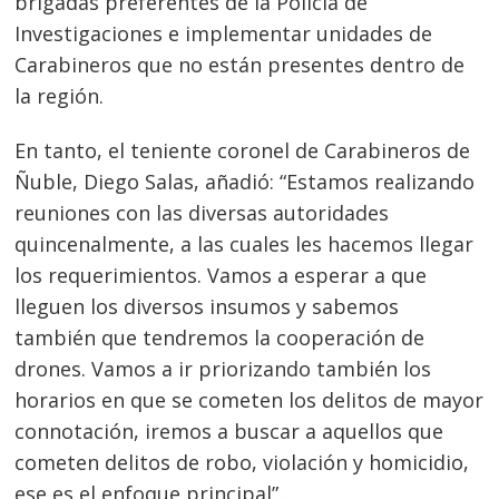
brigadas preferentes de la Policía de
Investigaciones e implementar unidades de
Carabineros que no están presentes dentro de
la región.
En tanto, el teniente coronel de Carabineros de
Ñuble, Diego Salas, añadió: “Estamos realizando
Navegación
reuniones con las diversas autoridades
de
s
quincenalmente, a las cuales les hacemos llegar
entradas
los requerimientos. Vamos a esperar a que
lleguen los diversos insumos y sabemos
también que tendremos la cooperación de
drones. Vamos a ir priorizando también los
horarios en que se cometen los delitos de mayor
connotación, iremos a buscar a aquellos que
cometen delitos de robo, violación y homicidio,
ese es el enfoque principal”.