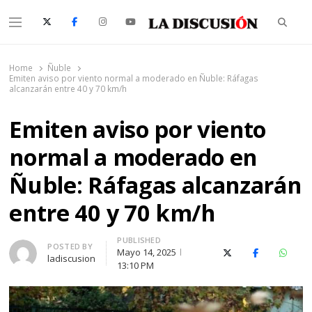
Searc
Menu
La Discusión
El Diario de la Región de Ñuble
Home
Ñuble
Emiten aviso por viento normal a moderado en Ñuble: Ráfagas
alcanzarán entre 40 y 70 km/h
Emiten aviso por viento
normal a moderado en
Ñuble: Ráfagas alcanzarán
entre 40 y 70 km/h
PUBLISHED
Author
POSTED BY
Mayo 14, 2025
X (Twitter)
Facebook
Whats
ladiscusion
13:10 PM