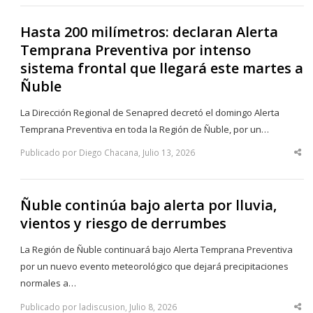
Hasta 200 milímetros: declaran Alerta
Temprana Preventiva por intenso
sistema frontal que llegará este martes a
Ñuble
La Dirección Regional de Senapred decretó el domingo Alerta
Temprana Preventiva en toda la Región de Ñuble, por un…
Publicado por Diego Chacana, Julio 13, 2026
Sha
thi
po
Ñuble continúa bajo alerta por lluvia,
vientos y riesgo de derrumbes
La Región de Ñuble continuará bajo Alerta Temprana Preventiva
por un nuevo evento meteorológico que dejará precipitaciones
normales a…
Publicado por ladiscusion, Julio 8, 2026
Sha