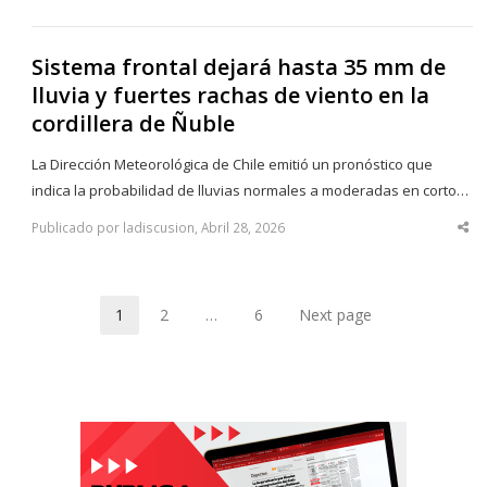
thi
po
Sistema frontal dejará hasta 35 mm de
lluvia y fuertes rachas de viento en la
cordillera de Ñuble
La Dirección Meteorológica de Chile emitió un pronóstico que
indica la probabilidad de lluvias normales a moderadas en corto…
Publicado por ladiscusion, Abril 28, 2026
Sha
thi
po
1
2
…
6
Next page
Page
Page
Page