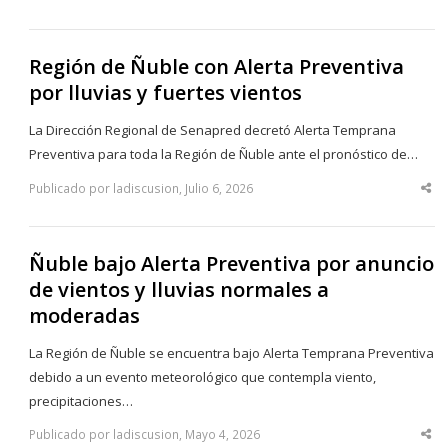
thi
po
Región de Ñuble con Alerta Preventiva
por lluvias y fuertes vientos
La Dirección Regional de Senapred decretó Alerta Temprana
Preventiva para toda la Región de Ñuble ante el pronóstico de…
Publicado por ladiscusion, Julio 6, 2026
Sha
thi
po
Ñuble bajo Alerta Preventiva por anuncio
de vientos y lluvias normales a
moderadas
La Región de Ñuble se encuentra bajo Alerta Temprana Preventiva
debido a un evento meteorológico que contempla viento,
precipitaciones…
Publicado por ladiscusion, Mayo 4, 2026
Sha