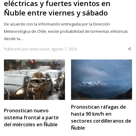
eléctricas y fuertes vientos en
Ñuble entre viernes y sábado
De acuerdo con la información entregada por la Dirección
Meteorológica de Chile, existe probabilidad de tormentas eléctricas
desde la…
Publicado por ladiscusion, Agosto 7, 2026
Sha
thi
po
Pronostican ráfagas de
Pronostican nuevo
hasta 90 km/h en
sistema frontal a partir
sectores cordilleranos de
del miércoles en Ñuble
Ñuble