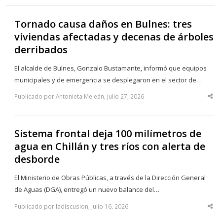
Tornado causa daños en Bulnes: tres
viviendas afectadas y decenas de árboles
derribados
El alcalde de Bulnes, Gonzalo Bustamante, informó que equipos
municipales y de emergencia se desplegaron en el sector de…
Publicado por Antonieta Meleán, Julio 27, 2026
Sha
thi
po
Sistema frontal deja 100 milímetros de
agua en Chillán y tres ríos con alerta de
desborde
El Ministerio de Obras Públicas, a través de la Dirección General
de Aguas (DGA), entregó un nuevo balance del…
Publicado por ladiscusion, Julio 16, 2026
Sha
thi
po