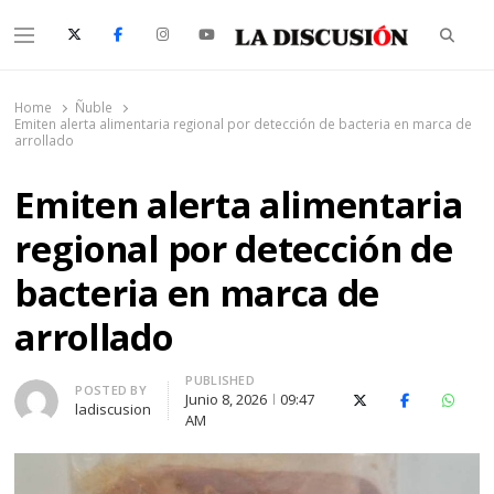
Searc
Menu
La Discusión
El Diario de la Región de Ñuble
Home
Ñuble
Emiten alerta alimentaria regional por detección de bacteria en marca de
arrollado
Emiten alerta alimentaria
regional por detección de
bacteria en marca de
arrollado
PUBLISHED
Author
POSTED BY
Junio 8, 2026
09:47
X (Twitter)
Facebook
Whats
ladiscusion
AM