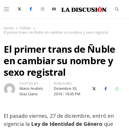
Searc
Menu
La Discusión
El Diario de la Región de Ñuble
Home
Chillán
El primer trans de Ñuble en cambiar su nombre y sexo registral
El primer trans de Ñuble
en cambiar su nombre y
sexo registral
Author
POSTED BY
PUBLISHED
Mario Andrés
Diciembre 30,
X (Twitter)
Facebook
Whats
Diaz Llano
2019
16:05 PM
El pasado viernes, 27 de diciembre, entró en
vigencia la
Ley de Identidad de Género
que