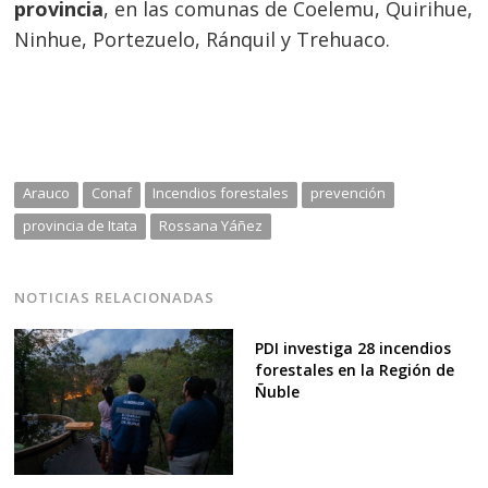
provincia
, en las comunas de Coelemu, Quirihue,
Ninhue, Portezuelo, Ránquil y Trehuaco.
Arauco
Conaf
Incendios forestales
prevención
provincia de Itata
Rossana Yáñez
NOTICIAS RELACIONADAS
PDI investiga 28 incendios
forestales en la Región de
Ñuble