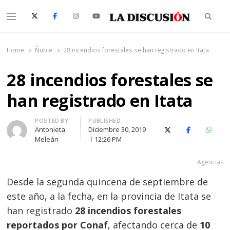
Searc
Menu
La Discusión
El Diario de la Región de Ñuble
Home
Ñuble
28 incendios forestales se han registrado en Itata
28 incendios forestales se
han registrado en Itata
Author
POSTED BY
PUBLISHED
Antonieta
Diciembre 30, 2019
X (Twitter)
Facebook
Whats
Meleán
12:26 PM
Agencias
Desde la segunda quincena de septiembre de
este año, a la fecha, en la provincia de Itata se
han registrado
28 incendios forestales
reportados por Conaf
, afectando cerca de
10