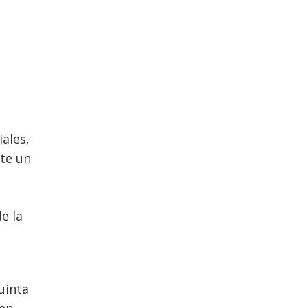
iales,
nte un
e la
uinta
gen