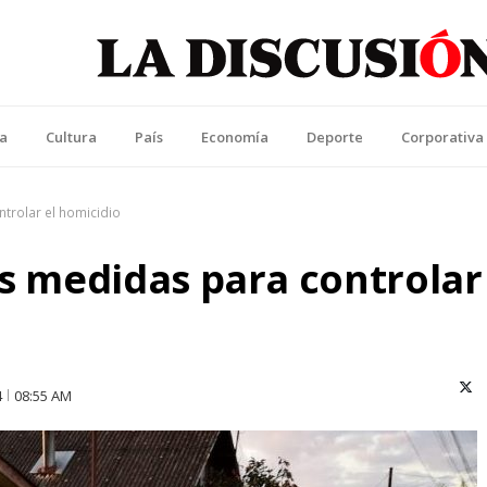
La Discusión
l Diario de la Región de Ñuble
ca
Cultura
País
Economía
Deporte
Corporativa
trolar el homicidio
as medidas para controlar
X (T
4
08:55 AM