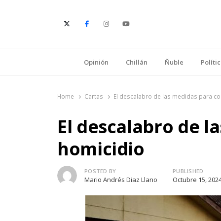
E
Opinión
Chillán
Ñuble
Políti
Home
Cartas
El descalabro de las medidas para con
El descalabro de l
homicidio
Author
POSTED BY
PUBLISHED
Mario Andrés Diaz Llano
Octubre 15, 202