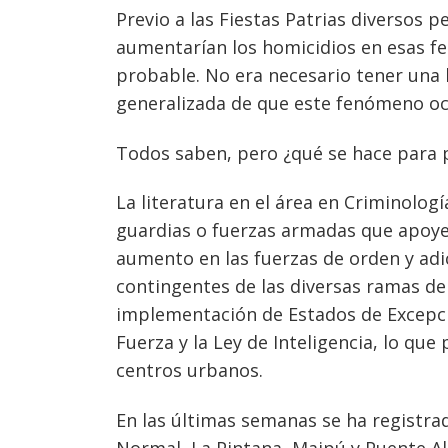
Previo a las Fiestas Patrias diversos 
aumentarían los homicidios en esas f
Navegación
probable. No era necesario tener una 
de
s
generalizada de que este fenómeno ocu
entradas
Todos saben, pero ¿qué se hace para pr
La literatura en el área en Criminologí
guardias o fuerzas armadas que apoyen
aumento en las fuerzas de orden y adic
contingentes de las diversas ramas de 
implementación de Estados de Excepci
Fuerza y la Ley de Inteligencia, lo que
centros urbanos.
En las últimas semanas se ha registr
Normal, La Pintana, Maipú y Puente A