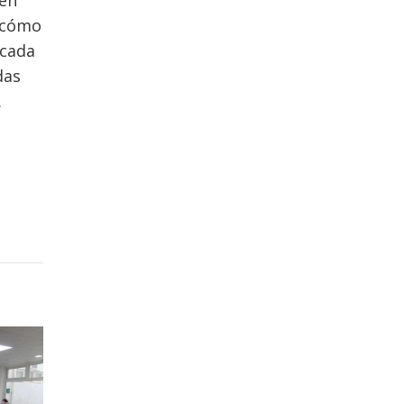
 ¿cómo
 cada
das
.