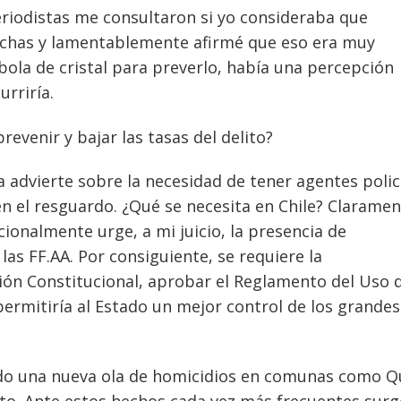
periodistas me consultaron si yo consideraba que
echas y lamentablemente afirmé que eso era muy
bola de cristal para preverlo, había una percepción
rriría.
evenir y bajar las tasas del delito?
a advierte sobre la necesidad de tener agentes polic
 el resguardo. ¿Qué se necesita en Chile? Clarame
ionalmente urge, a mi juicio, la presencia de
las FF.AA. Por consiguiente, se requiere la
ón Constitucional, aprobar el Reglamento del Uso d
 permitiría al Estado un mejor control de los grandes
ado una nueva ola de homicidios en comunas como Q
lto. Ante estos hechos cada vez más frecuentes sur