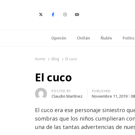
E
Opinión
Chillán
Ñuble
Políti
Home
Blog
El cuco
El cuco
Author
POSTED BY
PUBLISHED
Claudio Martínez
Noviembre 11, 2019
08
El cuco era ese personaje siniestro que
sombras que los niños cumplieran con s
una de las tantas advertencias de nue