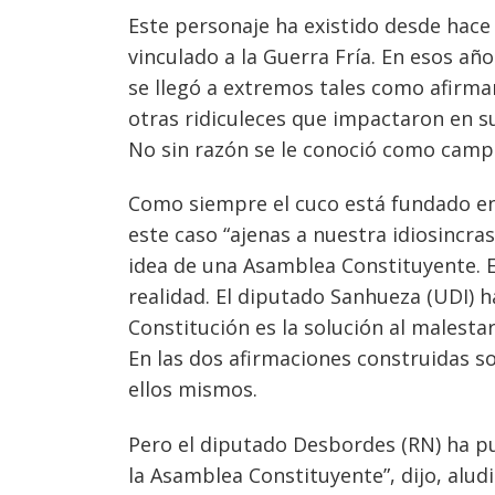
Este personaje ha existido desde hace
vinculado a la Guerra Fría. En esos añ
se llegó a extremos tales como afirma
otras ridiculeces que impactaron en 
No sin razón se le conoció como campa
Como siempre el cuco está fundado en a
este caso “ajenas a nuestra idiosincra
idea de una Asamblea Constituyente. El
Navegación
realidad. El diputado Sanhueza (UDI) 
Constitución es la solución al malesta
de
s
En las dos afirmaciones construidas s
entradas
ellos mismos.
Pero el diputado Desbordes (RN) ha pu
la Asamblea Constituyente”, dijo, alu