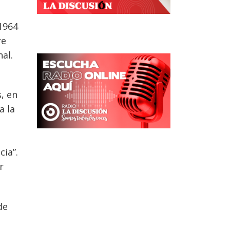
 1964
re
al.
, en
a la
cia”.
r
de