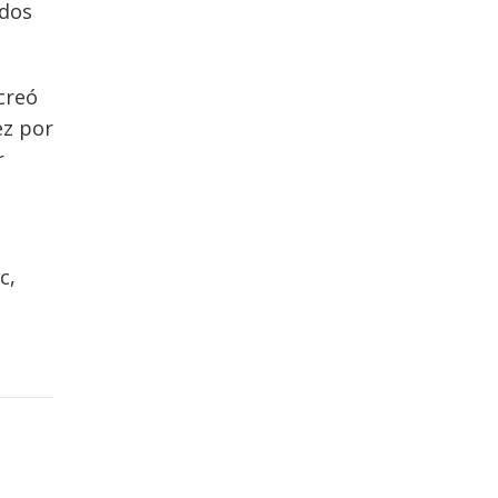
idos
 creó
ez por
r
c,