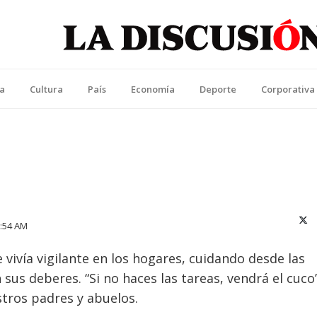
La Discusión
l Diario de la Región de Ñuble
ca
Cultura
País
Economía
Deporte
Corporativa
X (T
:54 AM
 vivía vigilante en los hogares, cuidando desde las
us deberes. “Si no haces las tareas, vendrá el cuco”
stros padres y abuelos.