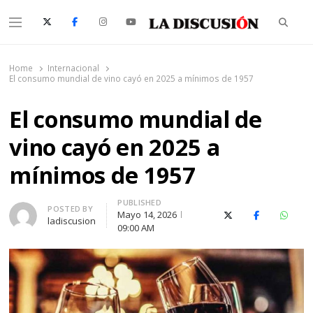
Searc
Menu
La Discusión
El Diario de la Región de Ñuble
Home
Internacional
El consumo mundial de vino cayó en 2025 a mínimos de 1957
El consumo mundial de
vino cayó en 2025 a
mínimos de 1957
PUBLISHED
Author
POSTED BY
Mayo 14, 2026
X (Twitter)
Facebook
Whats
ladiscusion
09:00 AM