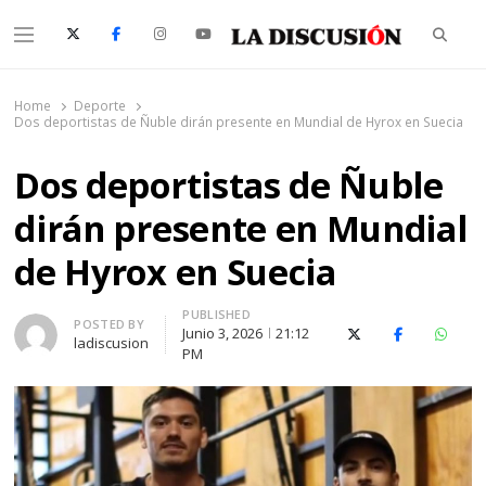
Searc
Menu
La Discusión
El Diario de la Región de Ñuble
Home
Deporte
Dos deportistas de Ñuble dirán presente en Mundial de Hyrox en Suecia
Dos deportistas de Ñuble
dirán presente en Mundial
de Hyrox en Suecia
PUBLISHED
Author
POSTED BY
Junio 3, 2026
21:12
X (Twitter)
Facebook
Whats
ladiscusion
PM