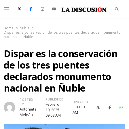
Searc
Menu
La Discusión
El Diario de la Región de Ñuble
Home
Ñuble
Dispar es la conservación de los tres puentes declarados monumento
nacional en Ñuble
Dispar es la conservación
de los tres puentes
declarados monumento
nacional en Ñuble
PUBLISHED
Author
POSTED
UPDATED
Febrero
BY
09:10
X (Twitter)
Facebook
Wha
Antonieta
10, 2025
AM
Meleán
09:08 AM