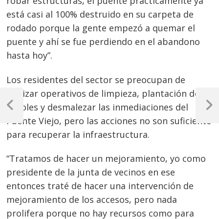
robar estructuras, el puente prácticamente ya
está casi al 100% destruido en su carpeta de
rodado porque la gente empezó a quemar el
puente y ahí se fue perdiendo en el abandono
hasta hoy”.
Los residentes del sector se preocupan de
Navegación
realizar operativos de limpieza, plantación de
árboles y desmalezar las inmediaciones del
de
Previous
Next
Post
Post
Puente Viejo, pero las acciones no son suficiente
entradas
para recuperar la infraestructura.
“Tratamos de hacer un mejoramiento, yo como
presidente de la junta de vecinos en ese
entonces traté de hacer una intervención de
mejoramiento de los accesos, pero nada
prolifera porque no hay recursos como para