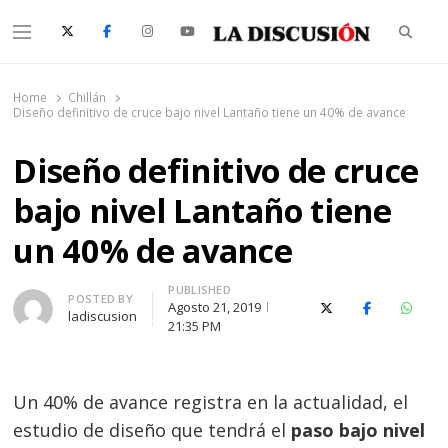
Searc
Menu
La Discusión
El Diario de la Región de Ñuble
Home
Chillán
Diseño definitivo de cruce bajo nivel Lantaño tiene un 40% de avance
Diseño definitivo de cruce
bajo nivel Lantaño tiene
un 40% de avance
PUBLISHED
Author
POSTED BY
Agosto 21, 2019
X (Twitter)
Facebook
Whats
ladiscusion
21:35 PM
Un 40% de avance registra en la actualidad, el
estudio de diseño que tendrá el
paso bajo nivel