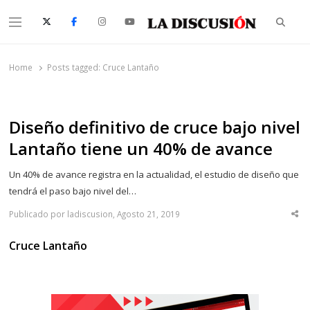
Searc
Menu
La Discusión
El Diario de la Región de Ñuble
Home
Posts tagged:
Cruce Lantaño
Diseño definitivo de cruce bajo nivel
Lantaño tiene un 40% de avance
Un 40% de avance registra en la actualidad, el estudio de diseño que
tendrá el paso bajo nivel del…
Publicado por ladiscusion, Agosto 21, 2019
Sha
thi
po
Cruce Lantaño