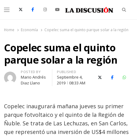
Searc
Menu
La Discusión
El Diario de la Región de Ñuble
Home
Economía
Copelec suma el quinto parque solar a la región
Copelec suma el quinto
parque solar a la región
Author
POSTED BY
PUBLISHED
Mario Andrés
Septiembre 4,
X (Twitter)
Facebook
Whats
Diaz Llano
2019
08:33 AM
Copelec inaugurará mañana jueves su primer
parque fotvoltaico y el quinto de la Región de
Ñuble. Se trata de Las Lechuzas, en San Carlos,
que representó una inversión de US$4 millones