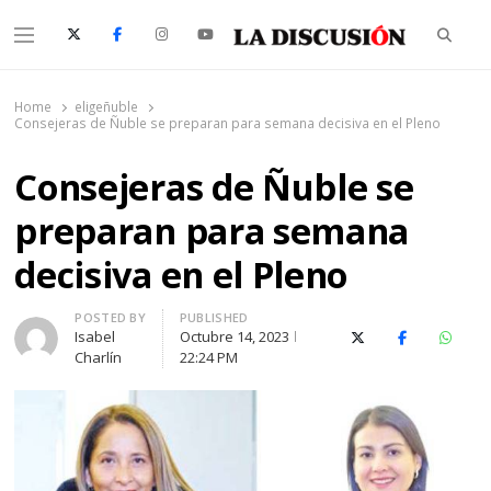
Searc
Menu
La Discusión
El Diario de la Región de Ñuble
Home
eligeñuble
Consejeras de Ñuble se preparan para semana decisiva en el Pleno
Consejeras de Ñuble se
preparan para semana
decisiva en el Pleno
Author
POSTED BY
PUBLISHED
Isabel
Octubre 14, 2023
X (Twitter)
Facebook
Whats
Charlín
22:24 PM