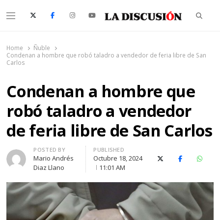
Searc
Menu
La Discusión
El Diario de la Región de Ñuble
Home
Ñuble
Condenan a hombre que robó taladro a vendedor de feria libre de San
Carlos
Condenan a hombre que
robó taladro a vendedor
de feria libre de San Carlos
Author
POSTED BY
PUBLISHED
Mario Andrés
Octubre 18, 2024
X (Twitter)
Facebook
Whats
Diaz Llano
11:01 AM