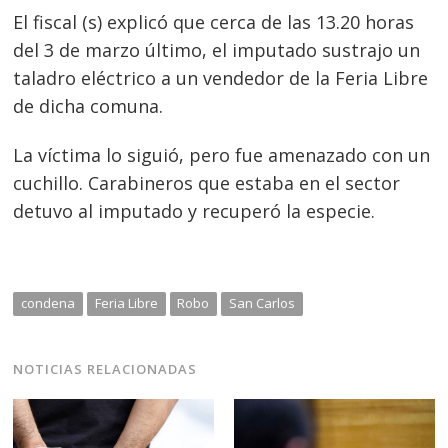
El fiscal (s) explicó que cerca de las 13.20 horas
del 3 de marzo último, el imputado sustrajo un
taladro eléctrico a un vendedor de la Feria Libre
de dicha comuna.
La víctima lo siguió, pero fue amenazado con un
cuchillo. Carabineros que estaba en el sector
detuvo al imputado y recuperó la especie.
Navegación
de
s
condena
Feria Libre
Robo
San Carlos
entradas
NOTICIAS RELACIONADAS