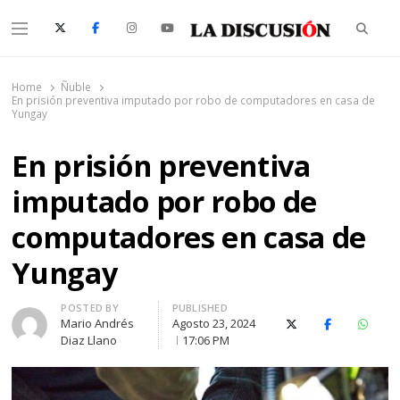
Searc
Menu
La Discusión
El Diario de la Región de Ñuble
Home
Ñuble
En prisión preventiva imputado por robo de computadores en casa de
Yungay
En prisión preventiva
imputado por robo de
computadores en casa de
Yungay
Author
POSTED BY
PUBLISHED
Mario Andrés
Agosto 23, 2024
X (Twitter)
Facebook
Whats
Diaz Llano
17:06 PM