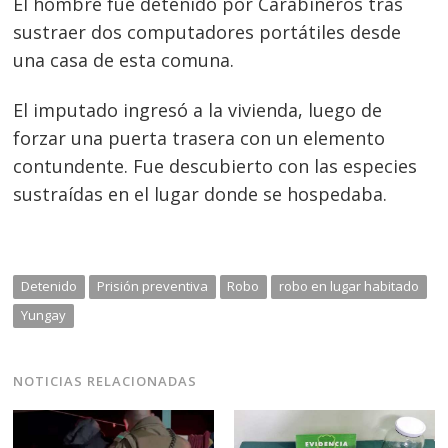
El hombre fue detenido por Carabineros tras
sustraer dos computadores portátiles desde
una casa de esta comuna.
El imputado ingresó a la vivienda, luego de
forzar una puerta trasera con un elemento
contundente. Fue descubierto con las especies
sustraídas en el lugar donde se hospedaba.
Navegación
Detenido
Prisión preventiva
Robo
robo en lugar habitado
de
s
Yungay
entradas
NOTICIAS RELACIONADAS