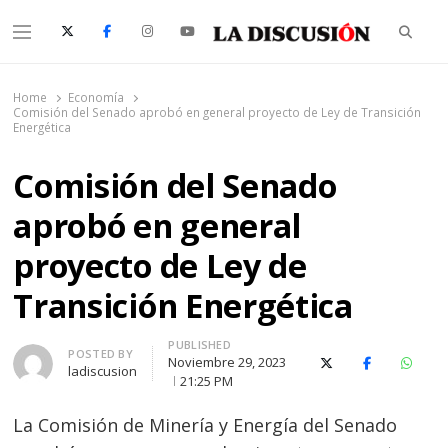
Searc
Menu
La Discusión
El Diario de la Región de Ñuble
Home
Economía
Comisión del Senado aprobó en general proyecto de Ley de Transición
Energética
Comisión del Senado
aprobó en general
proyecto de Ley de
Transición Energética
PUBLISHED
Author
POSTED BY
Noviembre 29, 2023
X (Twitter)
Facebook
Whats
ladiscusion
21:25 PM
La Comisión de Minería y Energía del Senado