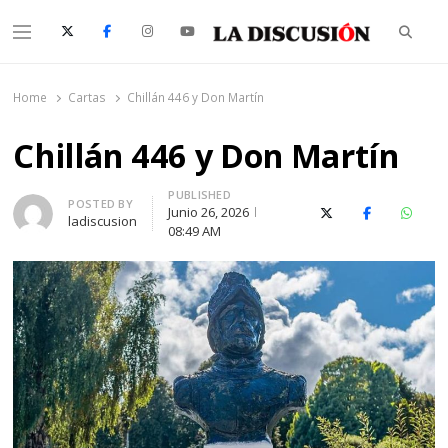
Searc
Menu
La Discusión
El Diario de la Región de Ñuble
Home
Cartas
Chillán 446 y Don Martín
Chillán 446 y Don Martín
PUBLISHED
Author
POSTED BY
Junio 26, 2026
X (Twitter)
Facebook
Whats
ladiscusion
08:49 AM