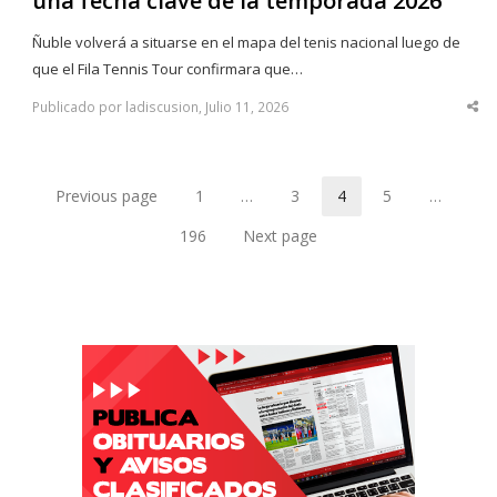
una fecha clave de la temporada 2026
Ñuble volverá a situarse en el mapa del tenis nacional luego de
que el Fila Tennis Tour confirmara que…
Publicado por ladiscusion, Julio 11, 2026
Sha
thi
po
Previous page
1
…
3
4
5
…
Page
Page
Page
Page
196
Next page
Page