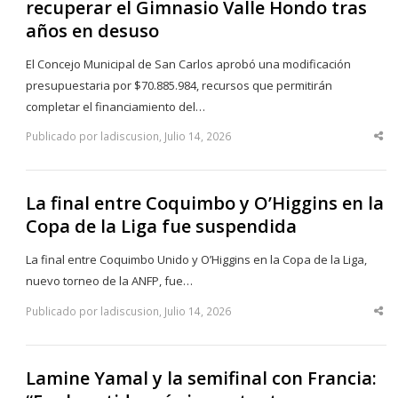
recuperar el Gimnasio Valle Hondo tras
años en desuso
El Concejo Municipal de San Carlos aprobó una modificación
presupuestaria por $70.885.984, recursos que permitirán
completar el financiamiento del…
Publicado por ladiscusion, Julio 14, 2026
Sha
thi
po
La final entre Coquimbo y O’Higgins en la
Copa de la Liga fue suspendida
La final entre Coquimbo Unido y O’Higgins en la Copa de la Liga,
nuevo torneo de la ANFP, fue…
Publicado por ladiscusion, Julio 14, 2026
Sha
thi
po
Lamine Yamal y la semifinal con Francia: