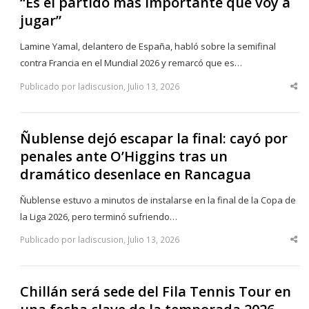
“Es el partido más importante que voy a
jugar”
Lamine Yamal, delantero de España, habló sobre la semifinal
contra Francia en el Mundial 2026 y remarcó que es…
Publicado por ladiscusion, Julio 13, 2026
Sha
thi
po
Ñublense dejó escapar la final: cayó por
penales ante O’Higgins tras un
dramático desenlace en Rancagua
Ñublense estuvo a minutos de instalarse en la final de la Copa de
la Liga 2026, pero terminó sufriendo…
Publicado por ladiscusion, Julio 13, 2026
Sha
thi
po
Chillán será sede del Fila Tennis Tour en