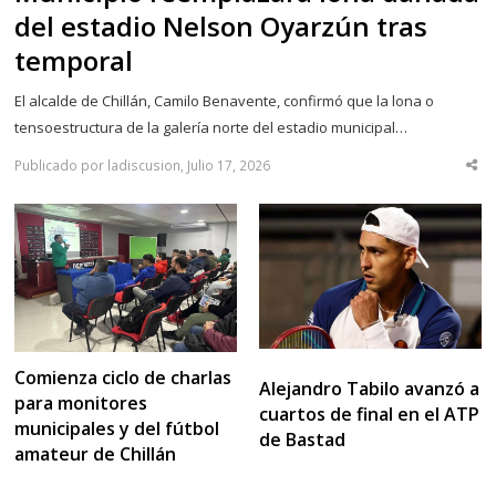
del estadio Nelson Oyarzún tras
temporal
El alcalde de Chillán, Camilo Benavente, confirmó que la lona o
tensoestructura de la galería norte del estadio municipal…
Publicado por ladiscusion, Julio 17, 2026
Sha
thi
po
Comienza ciclo de charlas
Alejandro Tabilo avanzó a
para monitores
cuartos de final en el ATP
municipales y del fútbol
de Bastad
amateur de Chillán