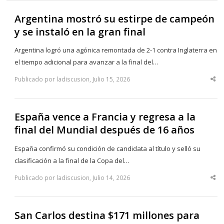
Argentina mostró su estirpe de campeón
y se instaló en la gran final
Argentina logró una agónica remontada de 2-1 contra Inglaterra en
el tiempo adicional para avanzar a la final del…
Publicado por ladiscusion, Julio 15, 2026
Sha
thi
po
España vence a Francia y regresa a la
final del Mundial después de 16 años
España confirmó su condición de candidata al título y selló su
clasificación a la final de la Copa del…
Publicado por ladiscusion, Julio 14, 2026
Sha
thi
po
San Carlos destina $171 millones para