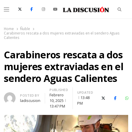
Searc
Menu
La Discusión
El Diario de la Región de Ñuble
Home
Ñuble
Carabineros rescata a dos mujeres extraviadas en el sendero Aguas
Calientes
Carabineros rescata a dos
mujeres extraviadas en el
sendero Aguas Calientes
PUBLISHED
UPDATED
Febrero
Author
POSTED BY
13:48
X (Twitter)
Faceboo
Wh
ladiscusion
10, 2025
PM
13:47 PM