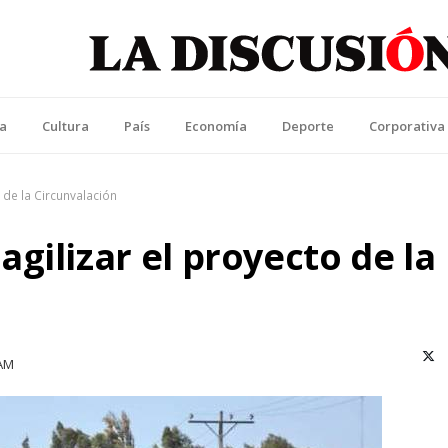
La Discusión
l Diario de la Región de Ñuble
ca
Cultura
País
Economía
Deporte
Corporativa
 de la Circunvalación
gilizar el proyecto de la
X (T
 AM