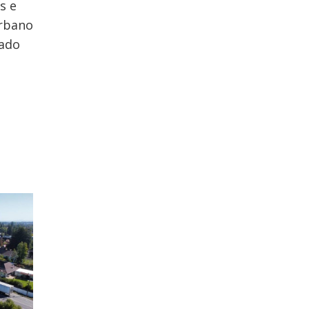
s e
urbano
lado