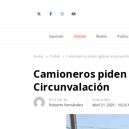
E
Opinión
Chillán
Ñuble
Políti
Home
Chillán
Camioneros piden agilizar el proyecto
Camioneros piden a
Circunvalación
Author
POSTED BY
PUBLISHED
Roberto Fernández
Abril 21, 2025
10:23