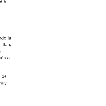
e a
,
ndo la
illán,
e
uña o
o de
 muy