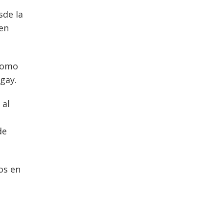
sde la
 en
 como
gay.
 al
de
os en