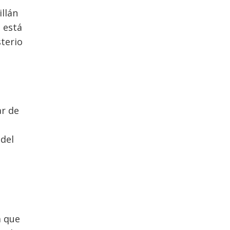
illán
d está
sterio
ar de
 del
a que