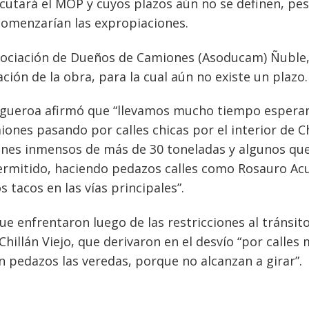
ecutará el MOP y cuyos plazos aún no se definen, pes
comenzarían las expropiaciones.
 Asociación de Dueños de Camiones (Asoducam) Ñuble
itación de la obra, para la cual aún no existe un plazo.
 Figueroa afirmó que “llevamos mucho tiempo espera
ones pasando por calles chicas por el interior de Ch
ones inmensos de más de 30 toneladas y algunos qu
ermitido, haciendo pedazos calles como Rosauro Ac
s tacos en las vías principales”.
e enfrentaron luego de las restricciones al tránsit
illán Viejo, que derivaron en el desvío “por calles
 pedazos las veredas, porque no alcanzan a girar”.