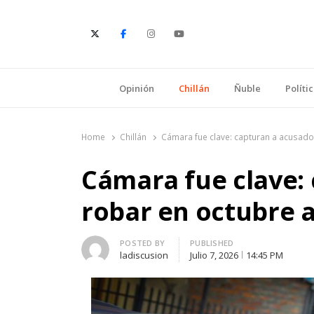
E
Opinión
Chillán
Ñuble
Políti
Home
Chillán
Cámara fue clave: capturan a acusado 
Cámara fue clave:
robar en octubre a 
Author
POSTED BY
PUBLISHED
ladiscusion
Julio 7, 2026
14:45 PM