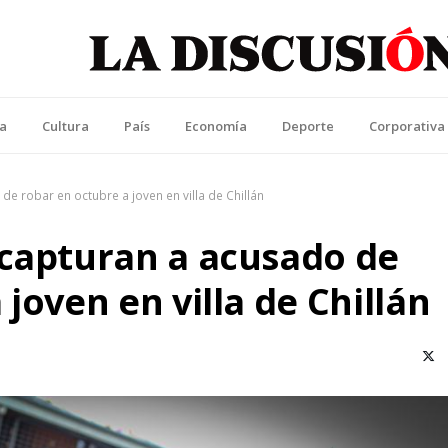
La Discusión
l Diario de la Región de Ñuble
ca
Cultura
País
Economía
Deporte
Corporativa
de robar en octubre a joven en villa de Chillán
 capturan a acusado de
joven en villa de Chillán
X (T