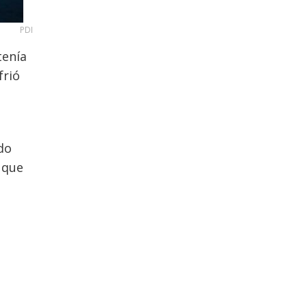
PDI
tenía
frió
ndo
 que