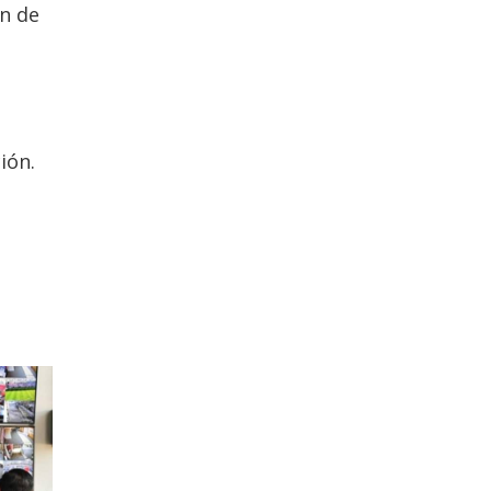
en de
ión.