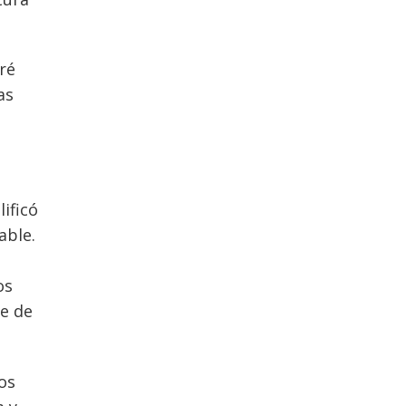
ré
as
ificó
able.
os
se de
os