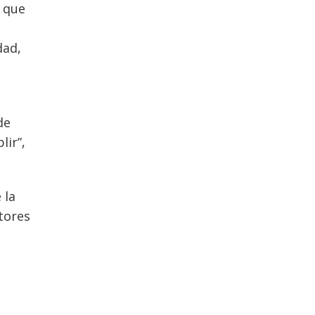
o que
dad,
de
lir”,
 la
tores