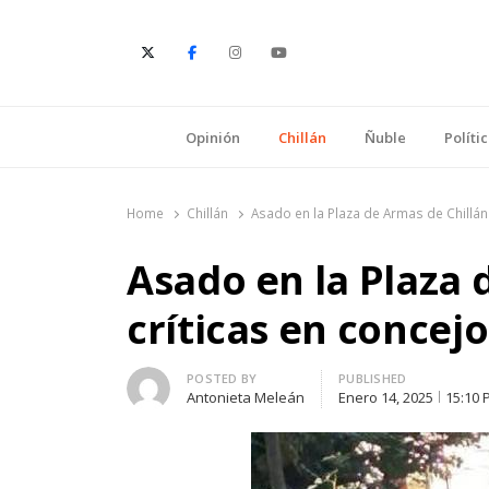
E
Opinión
Chillán
Ñuble
Políti
Home
Chillán
Asado en la Plaza de Armas de Chillán
Asado en la Plaza 
críticas en concej
Author
POSTED BY
PUBLISHED
Antonieta Meleán
Enero 14, 2025
15:10