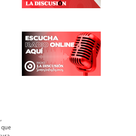
,
o que
tura