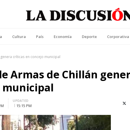
La Discusión
l Diario de la Región de Ñuble
ca
Cultura
País
Economía
Deporte
Corporativa
 genera críticas en concejo municipal
de Armas de Chillán gene
o municipal
UPDATED
X (T
 PM
15:15 PM