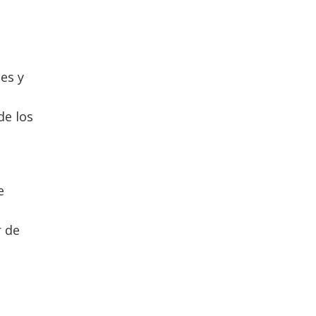
es y
de los
e
s
r de