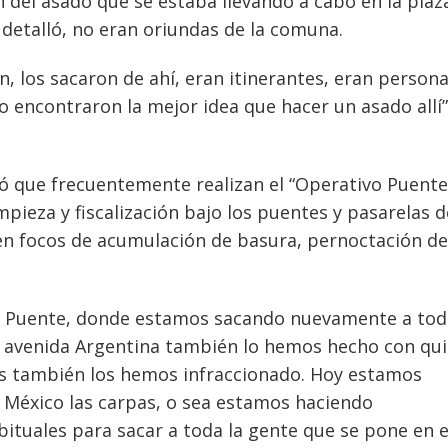
 del asado que se estaba llevando a cabo en la plaz
 detalló, no eran oriundas de la comuna.
n, los sacaron de ahí, eran itinerantes, eran person
o encontraron la mejor idea que hacer un asado allí”,
ró que frecuentemente realizan el “Operativo Puente
mpieza y fiscalización bajo los puentes y pasarelas d
 en focos de acumulación de basura, pernoctación de
o Puente, donde estamos sacando nuevamente a tod
la avenida Argentina también lo hemos hecho con qu
s también los hemos infraccionado. Hoy estamos
a México las carpas, o sea estamos haciendo
abituales para sacar a toda la gente que se pone en 