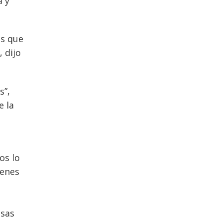
a y
as que
 dijo
s”,
e la
os lo
ienes
esas