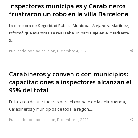
Inspectores municipales y Carabineros
frustraron un robo en la villa Barcelona
La directora de Seguridad Pública Municipal, Alejandra Martínez,
informó que mientras se realizaba un patrullaje en el cuadrante
8…
Publicado por ladiscusion, Diciembre 4, 2023
Sha
thi
po
Carabineros y convenio con municipios:
capacitaciones a inspectores alcanzan el
95% del total
En la tarea de unir fuerzas para el combate de la delincuencia,
Carabineros y municipios de toda la región,…
Publicado por ladiscusion, Diciembre 1, 2023
Sha
thi
po