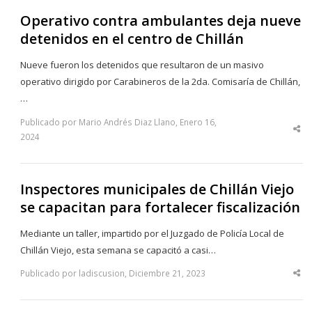
Operativo contra ambulantes deja nueve
detenidos en el centro de Chillán
Nueve fueron los detenidos que resultaron de un masivo
operativo dirigido por Carabineros de la 2da. Comisaría de Chillán,
…
Publicado por Mario Andrés Diaz Llano, Enero 16,
Sha
2024
thi
po
Inspectores municipales de Chillán Viejo
se capacitan para fortalecer fiscalización
Mediante un taller, impartido por el Juzgado de Policía Local de
Chillán Viejo, esta semana se capacitó a casi…
Publicado por ladiscusion, Diciembre 21, 2023
Sha
thi
po