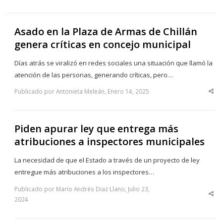
Asado en la Plaza de Armas de Chillán
genera críticas en concejo municipal
Días atrás se viralizó en redes sociales una situación que llamó la
atención de las personas, generando críticas, pero…
Publicado por Antonieta Meleán, Enero 14, 2025
Sha
thi
po
Piden apurar ley que entrega más
atribuciones a inspectores municipales
La necesidad de que el Estado a través de un proyecto de ley
entregue más atribuciones a los inspectores…
Publicado por Mario Andrés Diaz Llano, Julio 23,
Sha
2024
thi
po