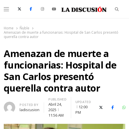
Searc
Menu
La Discusión
El Diario de la Región de Ñuble
Home
Ñuble
Amenazan de muerte a funcionarias: Hospital de San Carlos presentó
querella contra autor
Amenazan de muerte a
funcionarias: Hospital de
San Carlos presentó
querella contra autor
PUBLISHED
UPDATED
Abril 24,
Author
POSTED BY
12:00
X (Twitter)
Faceboo
Wh
ladiscusion
2025
PM
11:56 AM