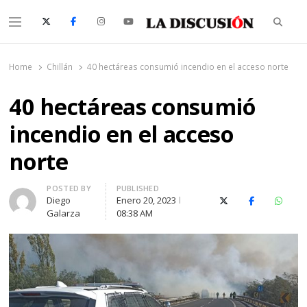
Searc
Menu
La Discusión
El Diario de la Región de Ñuble
Home
Chillán
40 hectáreas consumió incendio en el acceso norte
40 hectáreas consumió
incendio en el acceso
norte
Author
POSTED BY
PUBLISHED
Diego
Enero 20, 2023
X (Twitter)
Facebook
Whats
Galarza
08:38 AM