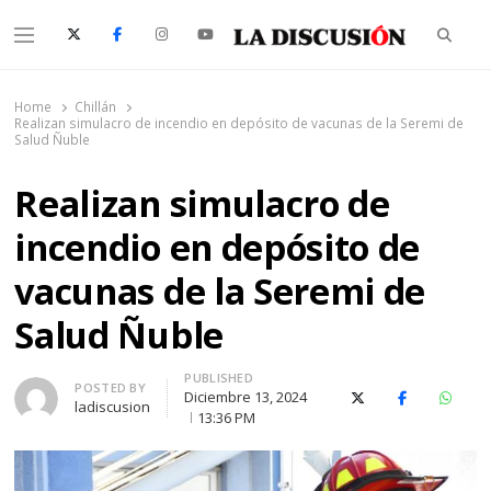
Searc
Menu
La Discusión
El Diario de la Región de Ñuble
Home
Chillán
Realizan simulacro de incendio en depósito de vacunas de la Seremi de
Salud Ñuble
Realizan simulacro de
incendio en depósito de
vacunas de la Seremi de
Salud Ñuble
PUBLISHED
Author
POSTED BY
Diciembre 13, 2024
X (Twitter)
Facebook
Whats
ladiscusion
13:36 PM