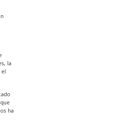
on
e
s, la
 el
cado
 que
los ha