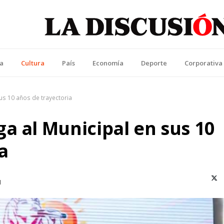
La Discusión
l Diario de la Región de Ñuble
ca
Cultura
País
Economía
Deporte
Corporativa
us 10 años de trayectoria
a al Municipal en sus 10
a
X (T
M