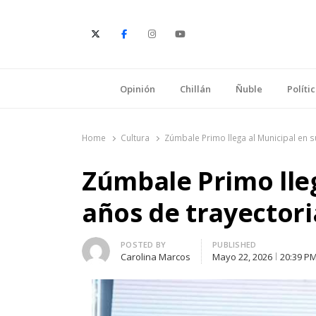
E
Opinión
Chillán
Ñuble
Políti
Home
Cultura
Zúmbale Primo llega al Municipal en s
Zúmbale Primo lleg
años de trayectori
Author
POSTED BY
PUBLISHED
Carolina Marcos
Mayo 22, 2026
20:39 P