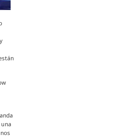
o
y
están
how
banda
 una
enos