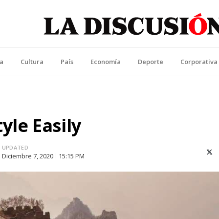
La Discusión
l Diario de la Región de Ñuble
ca
Cultura
País
Economía
Deporte
Corporativa
yle Easily
UPDATED
X (T
Diciembre 7, 2020
15:15 PM