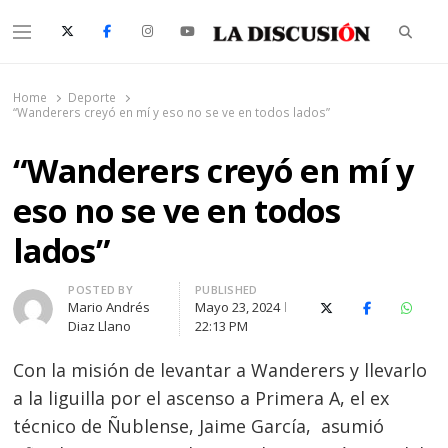
Searc
Menu
La Discusión
El Diario de la Región de Ñuble
Home
Deporte
“Wanderers creyó en mí y eso no se ve en todos lados”
“Wanderers creyó en mí y
eso no se ve en todos
lados”
Author
POSTED BY
PUBLISHED
Mario Andrés
Mayo 23, 2024
X (Twitter)
Facebook
Whats
Diaz Llano
22:13 PM
Con la misión de levantar a Wanderers y llevarlo
a la liguilla por el ascenso a Primera A, el ex
técnico de Ñublense, Jaime García, asumió