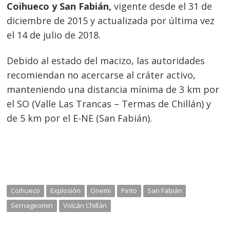
Coihueco y San Fabián,
vigente desde el 31 de
diciembre de 2015 y actualizada por última vez
el 14 de julio de 2018.
Debido al estado del macizo, las autoridades
recomiendan no acercarse al cráter activo,
manteniendo una distancia mínima de 3 km por
el SO (Valle Las Trancas – Termas de Chillán) y
Navegación
de 5 km por el E-NE (San Fabián).
de
s
entradas
Coihueco
Explosión
Onemi
Pinto
San Fabián
Sernageomin
Volcán Chillán