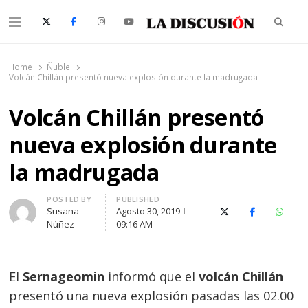
Searc
Menu
La Discusión
El Diario de la Región de Ñuble
Home
Ñuble
Volcán Chillán presentó nueva explosión durante la madrugada
Volcán Chillán presentó
nueva explosión durante
la madrugada
Author
POSTED BY
PUBLISHED
Susana
Agosto 30, 2019
X (Twitter)
Facebook
Whats
Núñez
09:16 AM
El
Sernageomin
informó que el
volcán Chillán
presentó una nueva explosión pasadas las 02.00