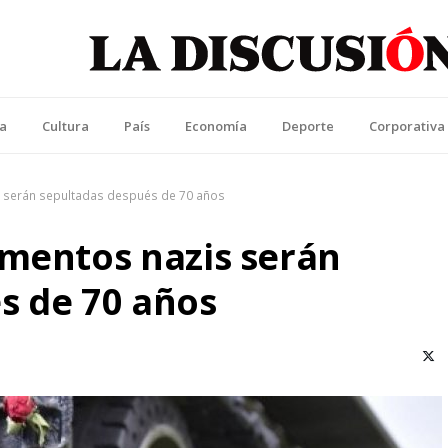
La Discusión
l Diario de la Región de Ñuble
ca
Cultura
País
Economía
Deporte
Corporativa
s serán sepultadas después de 70 años
imentos nazis serán
s de 70 años
X (T