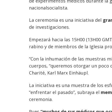
de experimentos médicos durante la g
nacionalsocialista.
La ceremonia es una iniciativa del
gran
de investigaciones.
Empezará hacia las 15H00 (13H00 GMT)
rabino y de miembros de la Iglesia pr
“Con la inhumación de las muestras m
Navegación
cuerpos, “queremos otorgar un poco de 
de
s
Charité, Karl Marx Einhäupl.
entradas
La iniciativa es una muestra de los es
“enfrentar el pasado”, subraya el
memo
ceremonia.
Pues
“muchos de sus médicos que ocu