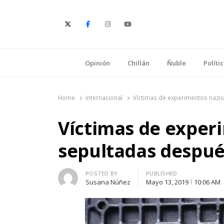
E
Opinión
Chillán
Ñuble
Políti
Home
Internacional
Víctimas de experimentos nazi
Víctimas de exper
sepultadas despué
Author
POSTED BY
PUBLISHED
Susana Núñez
Mayo 13, 2019
10:06 AM