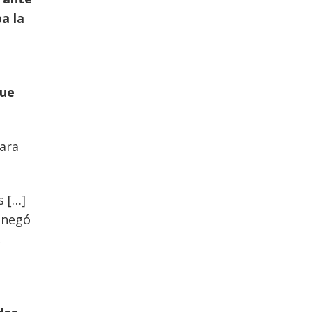
ba la
que
para
s […]
e negó
,