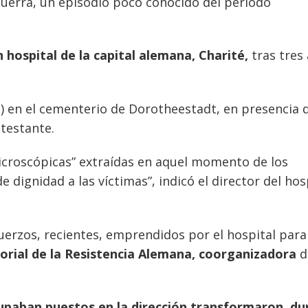
uerra, un episodio poco conocido del periodo
 hospital de la capital alemana, Charité,
tras tres
 en el cementerio de Dorotheestadt, en presencia 
otestante.
icroscópicas” extraídas en aquel momento de los
dignidad a las víctimas”, indicó el director del hos
fuerzos, recientes, emprendidos por el hospital para
rial de la Resistencia Alemana, coorganizadora
d
paban puestos en la dirección transformaron, du