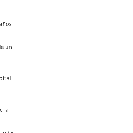
 años
de un
pital
e la
rante