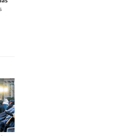
das
s