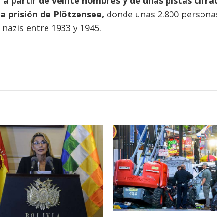
a partir de veinte nombres y de unas pistas cifra
la prisión de Plötzensee,
donde unas 2.800 persona
nazis entre 1933 y 1945.