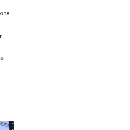
pone
r
do