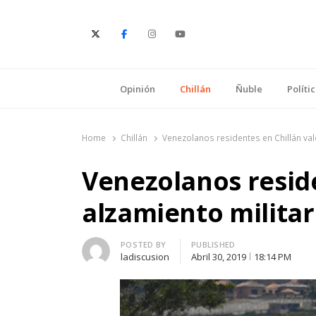
E
Opinión
Chillán
Ñuble
Políti
Home
Chillán
Venezolanos residentes en Chillán val
Venezolanos reside
alzamiento militar
Author
POSTED BY
PUBLISHED
ladiscusion
Abril 30, 2019
18:14 PM