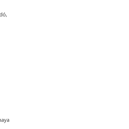
dó,
haya