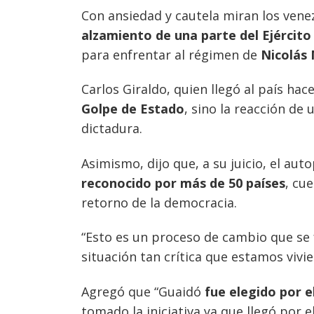
Con ansiedad y cautela miran los venez
alzamiento de una parte del Ejército
para enfrentar al régimen de
Nicolás
Navegación
Carlos Giraldo, quien llegó al país ha
de
s
Golpe de Estado
, sino la reacción de
entradas
dictadura.
Asimismo, dijo que, a su juicio, el a
reconocido por más de 50 países
, cu
retorno de la democracia.
“Esto es un proceso de cambio que se
situación tan crítica que estamos vivie
Agregó que “Guaidó
fue elegido por e
tomado la iniciativa ya que llegó por e