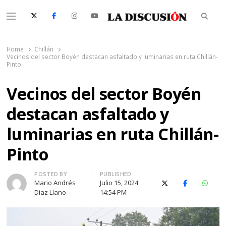
Searc
Menu
La Discusión
El Diario de la Región de Ñuble
Home
Chillán
Vecinos del sector Boyén destacan asfaltado y luminarias en ruta Chillán-
Pinto
Vecinos del sector Boyén
destacan asfaltado y
luminarias en ruta Chillán-
Pinto
Author
POSTED BY
PUBLISHED
Mario Andrés
Julio 15, 2024
X (Twitter)
Facebook
Whats
Diaz Llano
14:54 PM