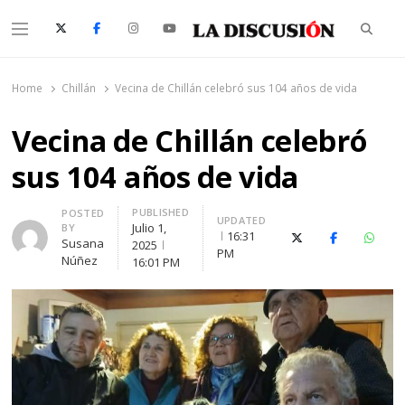
Searc
Menu
La Discusión
El Diario de la Región de Ñuble
Home
Chillán
Vecina de Chillán celebró sus 104 años de vida
Vecina de Chillán celebró
sus 104 años de vida
PUBLISHED
Author
POSTED
UPDATED
Julio 1,
BY
16:31
X (Twitter)
Facebook
Whats
Susana
2025
PM
Núñez
16:01 PM