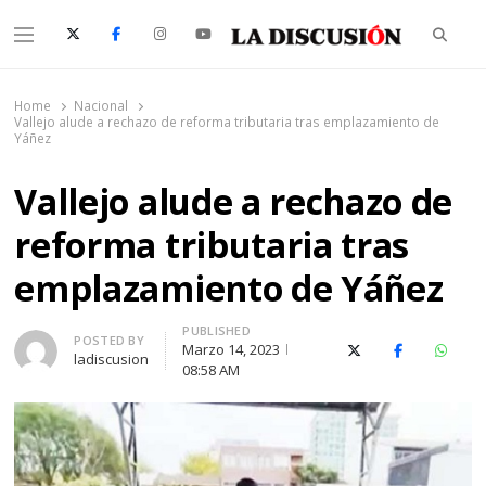
Searc
Menu
La Discusión
El Diario de la Región de Ñuble
Home
Nacional
Vallejo alude a rechazo de reforma tributaria tras emplazamiento de
Yáñez
Vallejo alude a rechazo de
reforma tributaria tras
emplazamiento de Yáñez
PUBLISHED
Author
POSTED BY
Marzo 14, 2023
X (Twitter)
Facebook
Whats
ladiscusion
08:58 AM