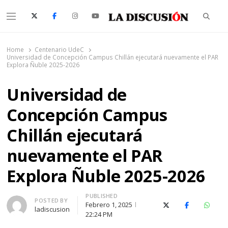
Searc
Menu
La Discusión
El Diario de la Región de Ñuble
Home
Centenario UdeC
Universidad de Concepción Campus Chillán ejecutará nuevamente el PAR
Explora Ñuble 2025-2026
Universidad de
Concepción Campus
Chillán ejecutará
nuevamente el PAR
Explora Ñuble 2025-2026
PUBLISHED
Author
POSTED BY
Febrero 1, 2025
X (Twitter)
Facebook
Whats
ladiscusion
22:24 PM