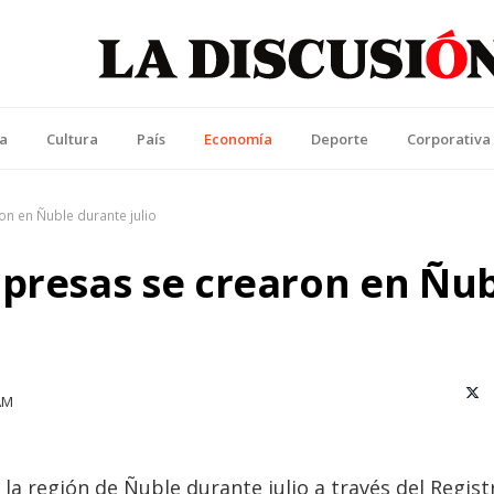
La Discusión
l Diario de la Región de Ñuble
ca
Cultura
País
Economía
Deporte
Corporativa
on en Ñuble durante julio
mpresas se crearon en Ñu
X (T
AM
la región de Ñuble durante julio a través del Regist