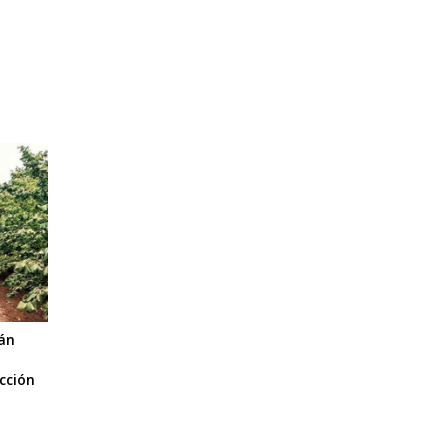
rán
cción