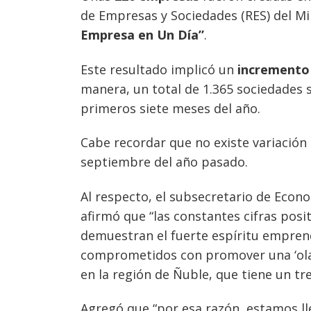
de Empresas y Sociedades (RES) del Mi
Empresa en Un Día”
.
Este resultado implicó un
incremento 
manera, un total de 1.365 sociedades 
primeros siete meses del año.
Cabe recordar que no existe variación
septiembre del año pasado.
Al respecto, el subsecretario de Ec
afirmó que “las constantes cifras posi
demuestran el fuerte espíritu emprend
comprometidos con promover una ‘ola 
en la región de Ñuble, que tiene un t
Navegación
Agregó que “por esa razón, estamos ll