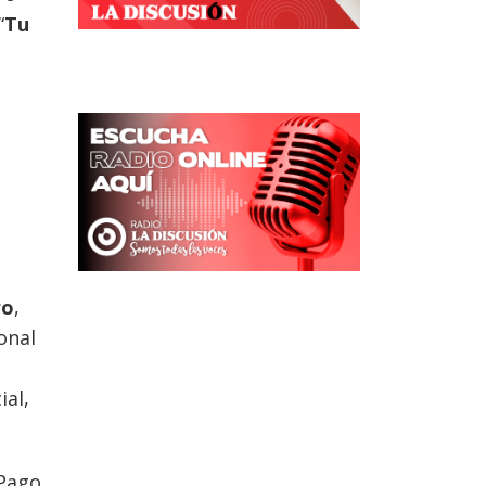
“
Tu
ro
,
onal
al,
 Pago