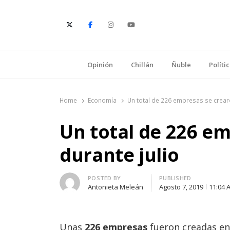
E
Opinión
Chillán
Ñuble
Políti
Home
Economía
Un total de 226 empresas se crear
Un total de 226 e
durante julio
Author
POSTED BY
PUBLISHED
Antonieta Meleán
Agosto 7, 2019
11:04 
Unas
226 empresas
fueron creadas en 