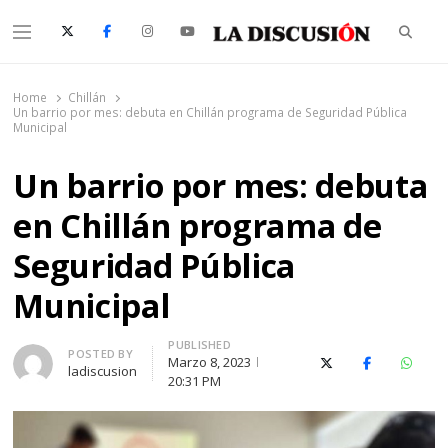
Searc
Menu
La Discusión
El Diario de la Región de Ñuble
Home
Chillán
Un barrio por mes: debuta en Chillán programa de Seguridad Pública
Municipal
Un barrio por mes: debuta
en Chillán programa de
Seguridad Pública
Municipal
PUBLISHED
Author
POSTED BY
Marzo 8, 2023
X (Twitter)
Facebook
Whats
ladiscusion
20:31 PM