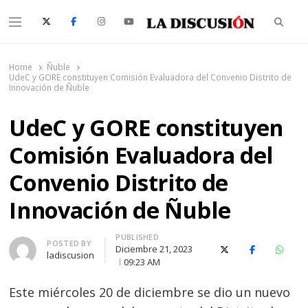
Searc
Menu
La Discusión
El Diario de la Región de Ñuble
Home
Ñuble
UdeC y GORE constituyen Comisión Evaluadora del Convenio Distrito de
Innovación de Ñuble
UdeC y GORE constituyen
Comisión Evaluadora del
Convenio Distrito de
Innovación de Ñuble
PUBLISHED
Author
POSTED BY
Diciembre 21, 2023
X (Twitter)
Facebook
Whats
ladiscusion
09:23 AM
Este miércoles 20 de diciembre se dio un nuevo