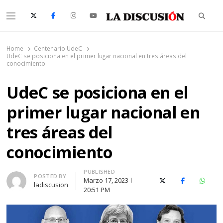
Searc
Menu
La Discusión
El Diario de la Región de Ñuble
Home
Centenario UdeC
UdeC se posiciona en el primer lugar nacional en tres áreas del
conocimiento
UdeC se posiciona en el
primer lugar nacional en
tres áreas del
conocimiento
PUBLISHED
Author
POSTED BY
Marzo 17, 2023
X (Twitter)
Facebook
Whats
ladiscusion
20:51 PM